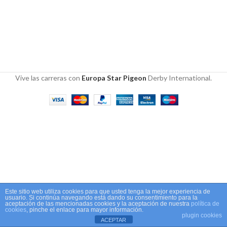
Vive las carreras con
Europa Star Pigeon
Derby International.
Este sitio web utiliza cookies para que usted tenga la mejor experiencia de
usuario. Si continúa navegando está dando su consentimiento para la
aceptación de las mencionadas cookies y la aceptación de nuestra
política de
0
cookies
, pinche el enlace para mayor información.
plugin cookies
Shop
Wishlist
Cart
My account
ACEPTAR