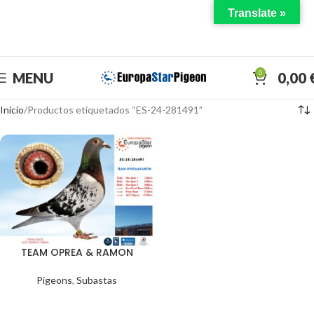
Translate »
DISFRUTA EL DERBY CON NOSOTROS
0
MENU
0,00
Inicio
Productos etiquetados “ES-24-281491”
TEAM OPREA & RAMON
Pigeons
,
Subastas