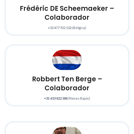
Frédéric DE Scheemaeker –
Colaborador
+32 477 922 102 (Bélgica)
Robbert Ten Berge
–
Colaborador
+31 653 822 388
(Paises Bajos)