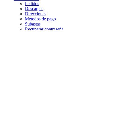
Pedidos
Descargas
Direcciones
Metodos de pago
Subastas
Recuperar contraseña
Shopping cart
Close
DISFRUTA EL DERBY CON NOSOTROS
Sign in
Close
No account yet?
Create an Account
Este sitio web utiliza cookies para que usted tenga la mejor experiencia de usuario. Si
continúa navegando está dando su consentimiento para la aceptación de las mencionadas
cookies y la aceptación de nuestra
política de cookies
, pinche el enlace para mayor
información.
plugin cookies
ACEPTAR
Aviso de cookies
Translate »
Powered by
Translate