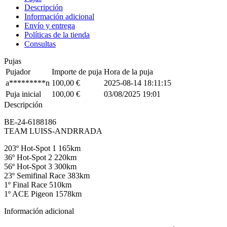
Descripción
Información adicional
Envío y entrega
Políticas de la tienda
Consultas
Pujas
Pujador
Importe de puja
Hora de la puja
a*********n
100,00
€
2025-08-14 18:11:15
Puja inicial
100,00
€
03/08/2025 19:01
Descripción
BE-24-6188186
TEAM LUISS-ANDRRADA
203º Hot-Spot 1 165km
36º Hot-Spot 2 220km
56º Hot-Spot 3 300km
23º Semifinal Race 383km
1º Final Race 510km
1º ACE Pigeon 1578km
Información adicional